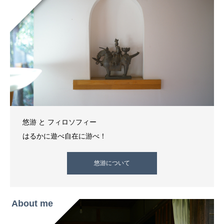
悠游 と フィロソフィー
はるかに遊べ自在に游べ！
悠游について
About me