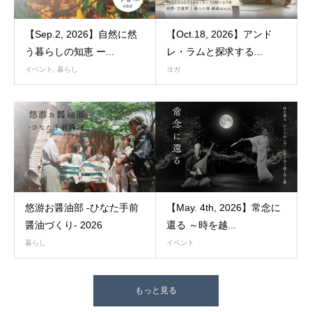
【Sep.2, 2026】自然に然
【Oct.18, 2026】アンド
う暮らしの知恵 ー...
レ・ラムと探求する...
イベント
,
暮らし
ヨガ
悠游お醤油部 -ひなた手前
【May. 4th, 2026】常念に
醤油づくり- 2026
還る ～時を越...
暮らし
イベント
もっと見る