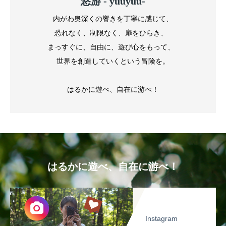
悠游 - yuuyuu-
内がわ奥深くの響きを丁寧に感じて、
恐れなく、制限なく、扉をひらき、
まっすぐに、自由に、遊び心をもって、
世界を創造していくという冒険を。
はるかに遊べ、自在に游べ！
はるかに遊べ、自在に游べ！
Instagram