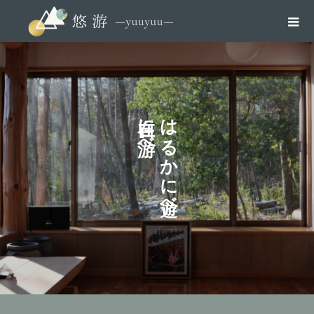
に
は
べ
る
か
に
べ
、