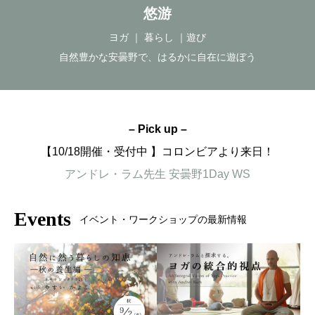
悠游
ヨガ ｜ 暮らし ｜遊び
自然豊かな安曇野で、はるかに自在に遊ぼう
– Pick up –
【10/18開催・受付中 】コロンビアより来日！
アンドレ・ラム先生 安曇野1Day WS
Events
イベント・ワークショップの最新情報